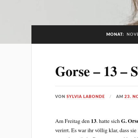
MONAT:
NOV
Gorse – 13 – S
VON
SYLVIA LABONDE
AM
23. N
13
G. Ors
Am Freitag den
. hatte sich
verirrt. Es war ihr völlig klar, dass s