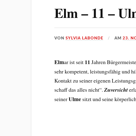
Elm – 11 – U
VON
SYLVIA LABONDE
AM
23. N
Elm
11
ar ist seit
Jahren Bürgermeiste
sehr kompetent, leistungsfähig und hi
Kontakt zu seiner eigenen Leistungsg
schaff das alles nicht“.
Zuversicht
erl
Ulme
seiner
sitzt und seine körperl