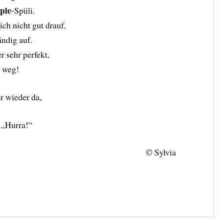
ple
-Spüli.
ch nicht gut drauf,
ndig auf.
 sehr perfekt,
l weg!
r wieder da,
 „Hurra!“
© Sylvia