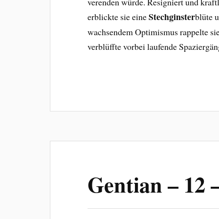
verenden würde. Resigniert und kraftl
Stechginster
erblickte sie eine
blüte 
wachsendem Optimismus rappelte sie 
verblüffte vorbei laufende Spaziergä
Gentian – 12 