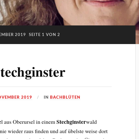
EMBER 2019
SEITE 1 VON 2
techginster
OVEMBER 2019
IN
BACHBLÜTEN
e
Stechginster
l aus Oberursel in einem
wald
ie nie wieder raus finden und auf übelste weise dort