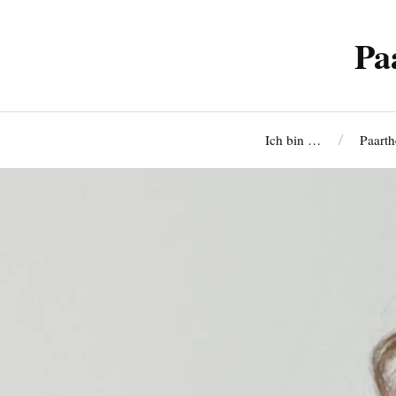
Pa
Ich bin …
Paarth