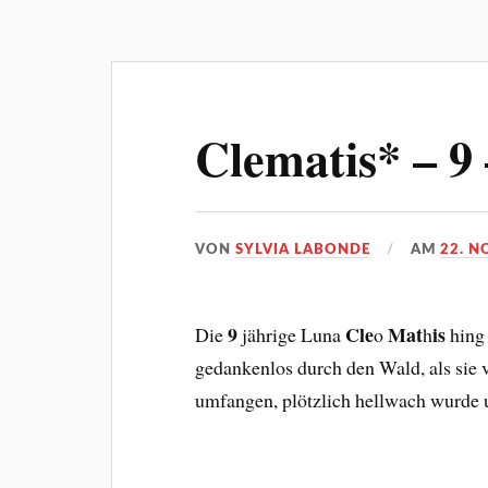
Clematis* – 9
VON
SYLVIA LABONDE
AM
22. N
9
Cle
Mat
is
Die
jährige Luna
o
h
hing
gedankenlos durch den Wald, als sie
umfangen, plötzlich hellwach wurde 