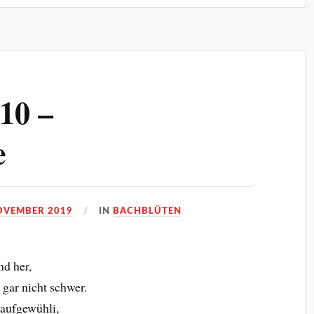
10 –
e
OVEMBER 2019
IN
BACHBLÜTEN
d her,
 gar nicht schwer.
aufgewühli,