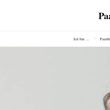
Pa
Ich bin …
Paarth