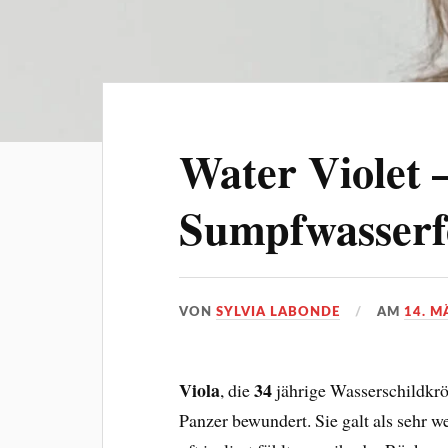
Water Violet –
Sumpfwasserf
VON
SYLVIA LABONDE
AM
14. M
Viola
34
, die
jährige Wasserschildkrö
Panzer bewundert. Sie galt als sehr we