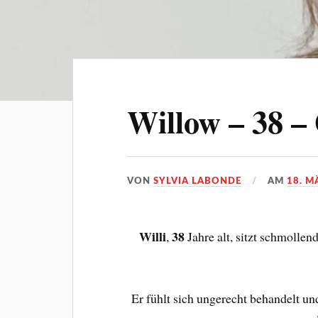
Willow – 38 –
VON
SYLVIA LABONDE
AM
18. M
Willi
38
,
Jahre alt, sitzt schmollen
Er fühlt sich ungerecht behandelt und