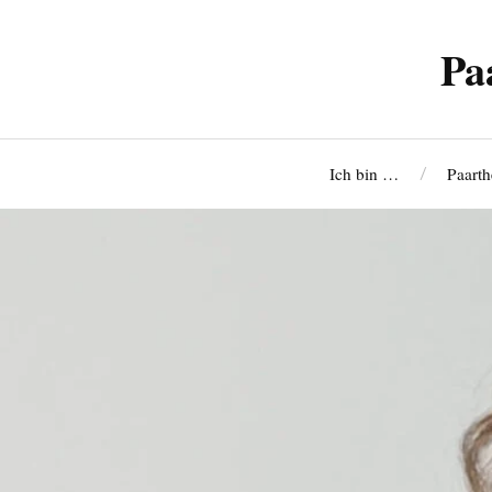
Pa
Ich bin …
Paarth