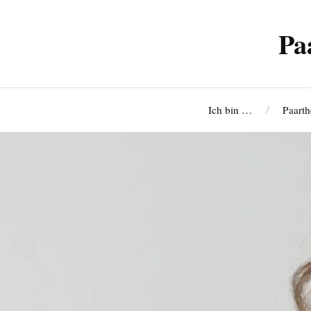
Pa
Ich bin …
Paarth