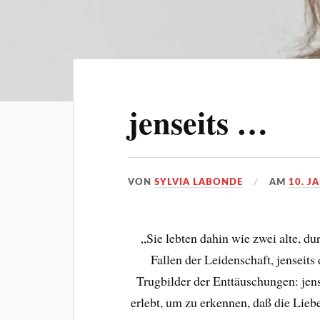
jenseits …
VON
SYLVIA LABONDE
AM
10. J
„Sie lebten dahin wie zwei alte, d
Fallen der Leidenschaft, jensei
Trugbilder der Enttäuschungen: jen
erlebt, um zu erkennen, daß die Lieb