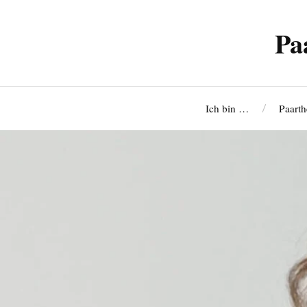
Pa
Ich bin …
Paarth